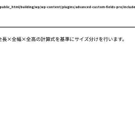
ublic_html/building/wp/wp-content/plugins/advanced-custom-fields-pro/include
全長×全幅×全高の計算式を基準にサイズ分けを行います。