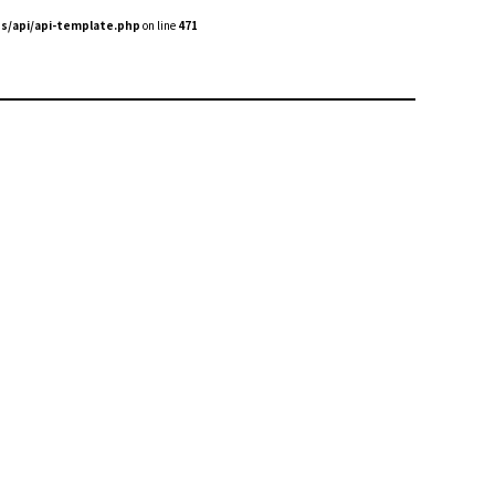
s/api/api-template.php
on line
471