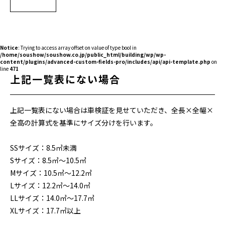
Notice
: Trying to access array offset on value of type bool in
/home/soushow/soushow.co.jp/public_html/building/wp/wp-
content/plugins/advanced-custom-fields-pro/includes/api/api-template.php
on
line
471
上記一覧表にない場合
上記一覧表にない場合は車検証を見せていただき、全長×全幅×
全高の計算式を基準にサイズ分けを行います。
SSサイズ：8.5㎥未満
Sサイズ：8.5㎥～10.5㎥
Mサイズ：10.5㎥～12.2㎥
Lサイズ：12.2㎥～14.0㎥
LLサイズ：14.0㎥～17.7㎥
XLサイズ：17.7㎥以上