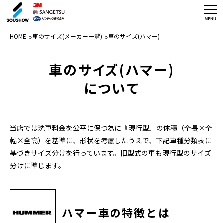
HOME
HOME
車のサイズ(メーカー一覧)
車のサイズ(ハマー)
フィルム商品紹介
車のサイズ(ハマー)
施工実績
について
施工体制
ガラスフィルム技能者養成講座
当店では洗車料金を公平に保つ為に『現行型』の体積（全長×全
幅×全高）を基準に、形状を考慮したうえで、下記車種分類表に
お見積り・お問合せ
基づきサイズ分けを行っています。
旧型式の車も現行型のサイズ
分けに準じます。
店舗情報
施工事例
ハマー車の特徴とは