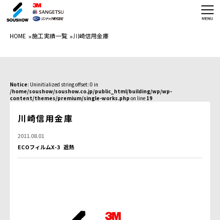
HOME
HOME
施工実績一覧
川崎信用金庫
フィルム商品紹介
施工実績
Notice
: Uninitialized string offset: 0 in
/home/soushow/soushow.co.jp/public_html/building/wp/wp-
施工体制
content/themes/premium/single-works.php
on line
19
川崎信用金庫
ガラスフィルム技能者養成講座
2011.08.01
お見積り・お問合せ
ECOフィルムX-3
遮熱
店舗情報
施工事例