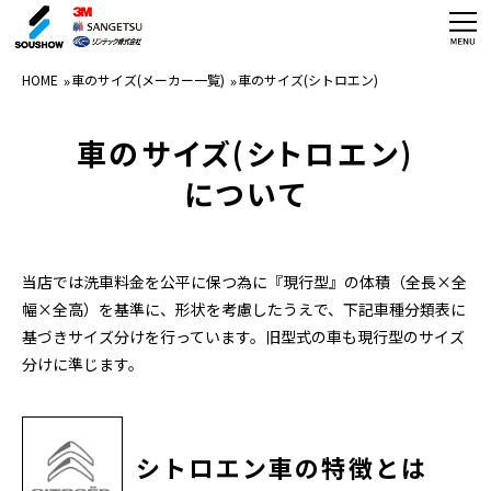
HOME
HOME
車のサイズ(メーカー一覧)
車のサイズ(シトロエン)
フィルム商品紹介
車のサイズ(シトロエン)
施工実績
について
施工体制
ガラスフィルム技能者養成講座
当店では洗車料金を公平に保つ為に『現行型』の体積（全長×全
幅×全高）を基準に、形状を考慮したうえで、下記車種分類表に
お見積り・お問合せ
基づきサイズ分けを行っています。
旧型式の車も現行型のサイズ
分けに準じます。
店舗情報
施工事例
シトロエン車の特徴とは