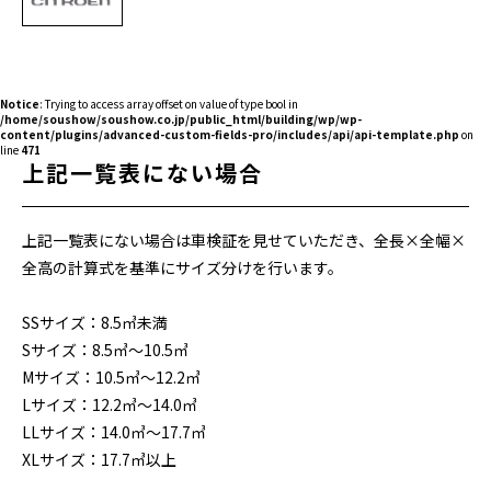
Notice
: Trying to access array offset on value of type bool in
/home/soushow/soushow.co.jp/public_html/building/wp/wp-
content/plugins/advanced-custom-fields-pro/includes/api/api-template.php
on
line
471
上記一覧表にない場合
上記一覧表にない場合は車検証を見せていただき、全長×全幅×
全高の計算式を基準にサイズ分けを行います。
SSサイズ：8.5㎥未満
Sサイズ：8.5㎥～10.5㎥
Mサイズ：10.5㎥～12.2㎥
Lサイズ：12.2㎥～14.0㎥
LLサイズ：14.0㎥～17.7㎥
XLサイズ：17.7㎥以上